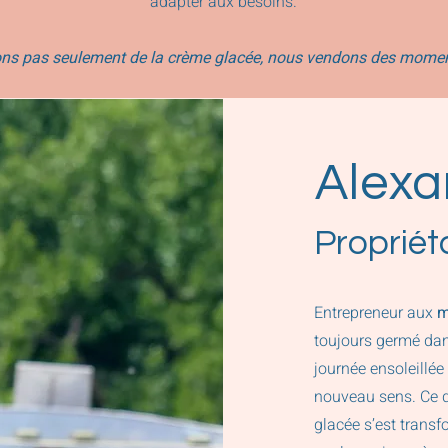
adapter aux besoins.
ns pas seulement de la crème glacée, nous vendons des momen
Alexa
Propriét
Entrepreneur aux
m
toujours germé dans
journée ensoleillé
nouveau sens. Ce q
glacée s’est trans