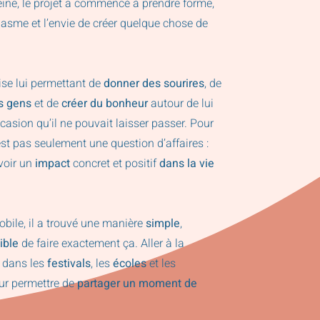
eine, le projet a commencé à prendre forme,
iasme et l’envie de créer quelque chose de
se lui permettant de
donner des sourires
, de
es gens
et de
créer du bonheur
autour de lui
casion qu’il ne pouvait laisser passer. Pour
’est pas seulement une question d’affaires :
voir un
impact
concret et positif
dans la vie
bile, il a trouvé une manière
simple
,
ible
de faire exactement ça. Aller à la
 dans les
festivals
, les
écoles
et les
ur permettre de
partager un moment de