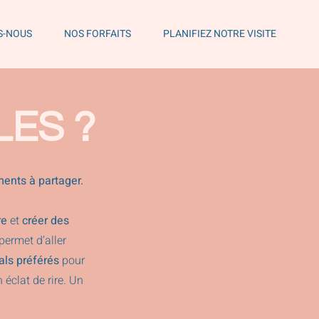
S-NOUS
NOS FORFAITS
PLANIFIEZ NOTRE VISITE
ES ?
ments à partager.
re
et
créer des
ermet d’aller
vals préférés
pour
éclat de rire. Un