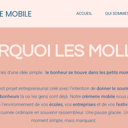
E MOBILE
ACCUEIL
QUI SOMME
RQUOI LES MOLL
nés d’une idée simple :
le bonheur se trouve dans les petits mo
est projet entrepreneurial créé avec l'intention de
donner le souri
bonheurs
là où les gens sont déjà. Notre
crèmerie mobile
nous p
 l’environnement de vos
écoles,
vos
entreprises
et de vos
festi
journée ordinaire en souvenir rassembleur. Une pause glacée. Un 
moment simple, mais marquant.