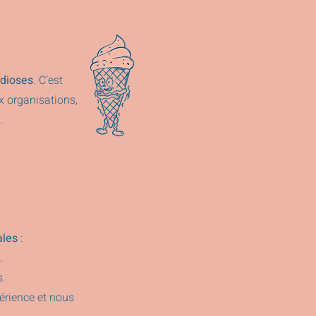
dioses
. C’est
 organisations,
.
ales
:
.
s.
érience et nous