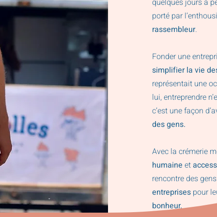
quelques jours à p
porté par l’enthous
rassembleur
.
Fonder une entrepri
simplifier la vie d
représentait une oc
lui, entreprendre n
c’est une façon d’a
des gens.
Avec la crémerie mo
humaine
et
access
rencontre des gens
entreprises
pour le
bonheur.